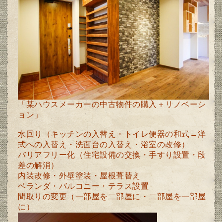
「某ハウスメーカーの中古物件の購入＋リノベーシ
ョン」
水回り（キッチンの入替え・トイレ便器の和式→洋
式への入替え・洗面台の入替え・浴室の改修）
バリアフリー化（住宅設備の交換・手すり設置・段
差の解消）
内装改修・外壁塗装・屋根葺替え
ベランダ・バルコニー・テラス設置
間取りの変更（一部屋を二部屋に・二部屋を一部屋
に）